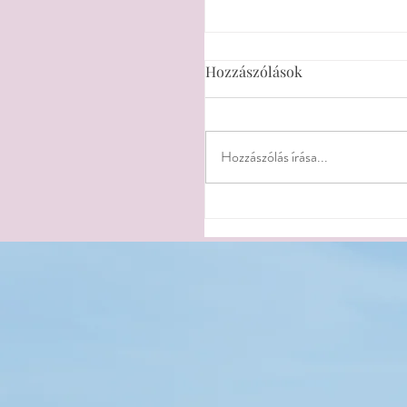
Hozzászólások
Hozzászólás írása...
Illóolajok babaalváshoz 
mond a kutatás, hogyan 
az idegrendszerre, és m
érdemes egyáltalán
használni?