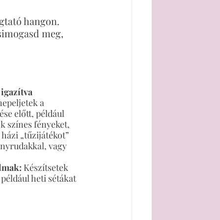
ugtató hangon.
 simogasd meg, 
 igazítva
epeljetek a 
se előtt, például 
k színes fényeket, 
 házi „tűzijátékot” 
ényrudakkal, vagy 
almak:
 Készítsetek 
 például heti sétákat 