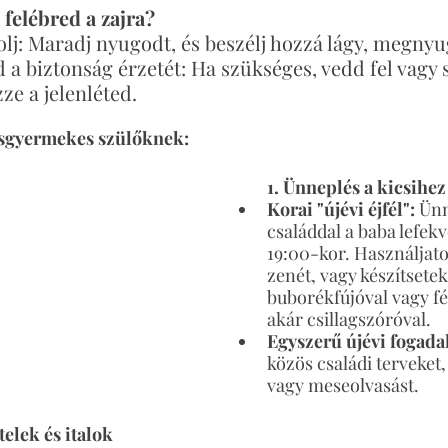
 felébred a zajra?
lj: Maradj nyugodt, és beszélj hozzá lágy, megny
d a biztonság érzetét: Ha szükséges, vedd fel vagy
ze a jelenléted.
isgyermekes szülőknek:
1. Ünneplés a kicsihez
Korai "újévi éjfél":
 Ünn
családdal a baba lefekvé
19:00-kor. Használjato
zenét, vagy készítsetek
buborékfújóval vagy f
akár csillagszóróval.
Egyszerű újévi fogad
közös családi terveket,
vagy meseolvasást.
telek és italok