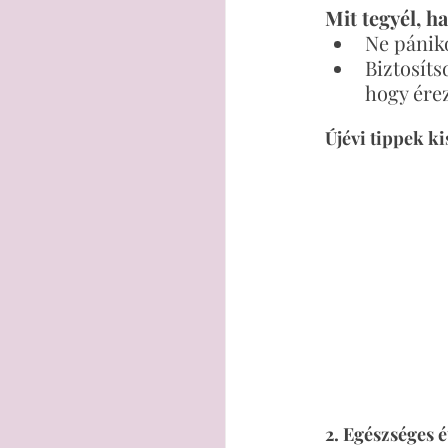
Mit tegyél, ha
Ne pániko
Biztosíts
hogy érez
Újévi tippek k
2. Egészséges é