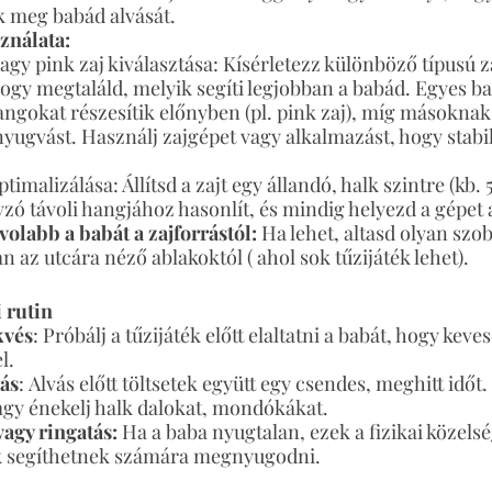
k meg babád alvását.
ználata:
agy pink zaj kiválasztása: Kísérletezz különböző típusú za
hogy megtaláld, melyik segíti legjobban a babád. Egyes ba
ngokat részesítik előnyben (pl. pink zaj), míg másoknak
yugvást. Használj zajgépet vagy alkalmazást, hogy stabil
imalizálása: Állítsd a zajt egy állandó, halk szintre (kb. 
zó távoli hangjához hasonlít, és mindig helyezd a gépet 
volabb a babát a zajforrástól:
 Ha lehet, altasd olyan szo
n az utcára néző ablakoktól ( ahol sok tűzijáték lehet).
i rutin
kvés
: Próbálj a tűzijáték előtt elaltatni a babát, hogy keves
l.
ás
: Alvás előtt töltsetek együtt egy csendes, meghitt időt.
agy énekelj halk dalokat, mondókákat.
vagy ringatás:
 Ha a baba nyugtalan, ezek a fizikai közelsé
 segíthetnek számára megnyugodni.