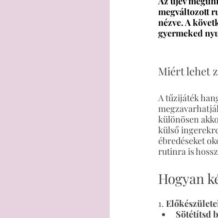
Az újév megünn
megváltozott ru
nézve. A követ
gyermeked nyug
Miért lehet z
A tűzijáték hang
megzavarhatják
különösen akko
külső ingerekre
ébredéseket oko
rutinra is hossz
Hogyan ké
1. 
Előkészülete
Sötétítsd b