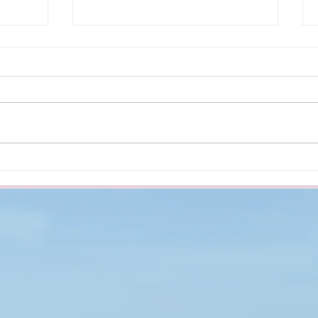
– mit
Padlóágy babáknak és
hat
kisgyermekeknek vagyis
ikor
minden, amit tudnod kell a
Montessori ágyakról