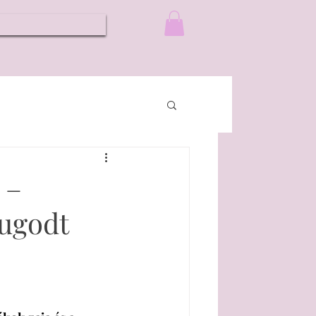
 –
ugodt