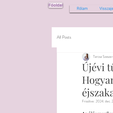
Főoldal
Rólam
Visszaj
All Posts
Tarcsa Szasza-
Újévi t
Hogyan
éjszaka
Frissítve:
2024. dec. 