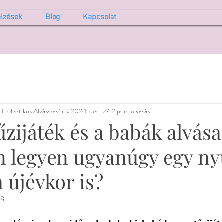
elzések
Blog
Kapcsolat
 Holisztikus Alvásszakértő
2024. dec. 27.
2 perc olvasás
űzijáték és a babák alvása
 legyen ugyanúgy egy ny
 újévkor is?
28.