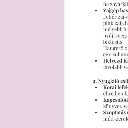
ne zavarjá
Zajgép has
Fehér zaj v
pink zaj), 
mélyebb ha
nyújt megn
biztosíts.
Hangerő opt
egy zuhany
Helyezd tá
távolabb va
2. Nyugtató est
Korai lefe
ébredjen fe
Kapcsolód
könyvet, v
Szoptatás 
módszerek