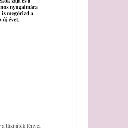
kok zaja és a 
lános nyugalmára 
 is megőrizd a 
 új évet.
a tűzijáték fényei 