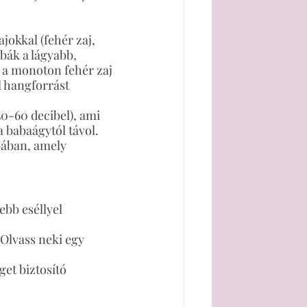
jokkal (fehér zaj, 
bák a lágyabb, 
 a monoton fehér zaj 
 hangforrást 
50-60 decibel), ami 
a babaágytól távol.
bában, amely 
ebb eséllyel 
 Olvass neki egy  
get biztosító 