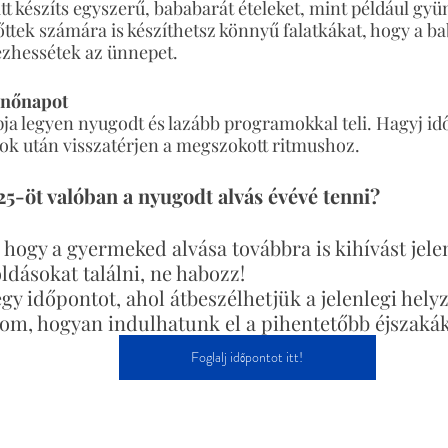
tt készíts egyszerű, bababarát ételeket, mint például gy
őttek számára is készíthetsz könnyű falatkákat, hogy a baba
zhessétek az ünnepet.
enőnapot
pja legyen nyugodt és lazább programokkal teli. Hagyj idő
ok után visszatérjen a megszokott ritmushoz.
5-öt valóban a nyugodt alvás évévé tenni?
 hogy a gyermeked alvása továbbra is kihívást jelen
dásokat találni, ne habozz!
gy időpontot, ahol átbeszélhetjük a jelenlegi helyze
m, hogyan indulhatunk el a pihentetőbb éjszakák 
Foglalj időpontot itt!