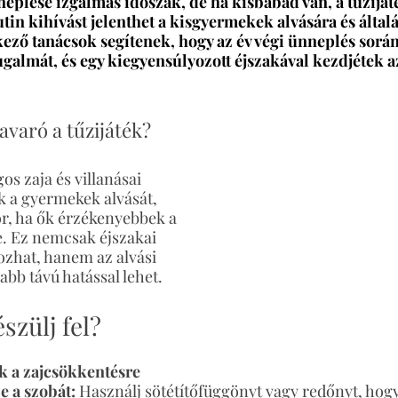
eplése izgalmas időszak, de ha kisbabád van, a tűzijáté
tin kihívást jelenthe
t a kisgyermekek alvására és álta
kező tanácsok segítenek, hogy az év végi ünneplés során
almát, és egy kiegyensúlyozott éjszakával kezdjétek az
avaró a tűzijáték?
os zaja és villanásai 
 a gyermekek alvását, 
r, ha ők érzékenyebbek a 
. Ez nemcsak éjszakai 
zhat, hanem az alvási 
abb távú hatással lehet.
szülj fel?
k a zajcsökkentésre
e a szobát:
 Használj sötétítőfüggönyt vagy redőnyt, hogy 