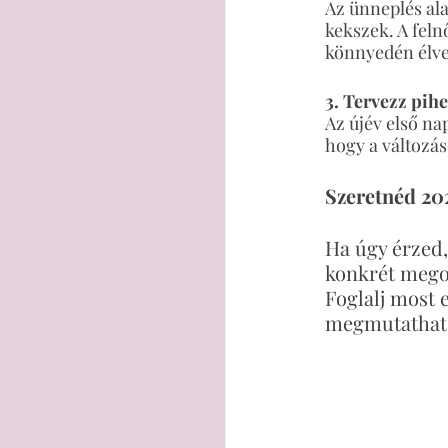
Az ünneplés ala
kekszek. A feln
könnyedén élve
3. Tervezz pih
Az újév első na
hogy a változás
Szeretnéd 202
Ha úgy érzed,
konkrét megol
Foglalj most e
megmutathato