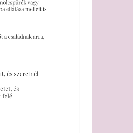
ümölcspürék vagy 
 ellátása mellett is 
t a családnak arra, 
t, és szeretnél 
tet, és 
felé.