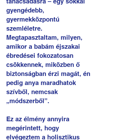
tanácsadásra – egy sokkal
gyengédebb,
gyermekközpontú
szemléletre.
Megtapasztaltam, milyen,
amikor a babám éjszakai
ébredései fokozatosan
csökkennek, miközben ő
biztonságban érzi magát, én
pedig anya maradhatok
szívből, nemcsak
„módszerből”.
Ez az élmény annyira
megérintett, hogy
elvégeztem a holisztikus