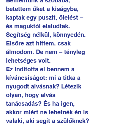
Bementünk a szobába,
betettem őket a kiságyba,
kaptak egy puszit, ölelést –
és maguktól elaludtak.
Segítség nélkül, könnyedén.
Elsőre azt hittem, csak
álmodom. De nem – tényleg
lehetséges volt.
Ez indította el bennem a
kíváncsiságot: mi a titka a
nyugodt alvásnak? Létezik
olyan, hogy alvás
tanácsadás? És ha igen,
akkor miért ne lehetnék én is
valaki, aki segít a szülőknek?