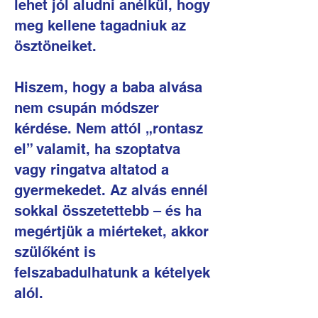
lehet jól aludni anélkül, hogy
meg kellene tagadniuk az
ösztöneiket.
Hiszem, hogy a baba alvása
nem csupán módszer
kérdése. Nem attól „rontasz
el” valamit, ha szoptatva
vagy ringatva altatod a
gyermekedet. Az alvás ennél
sokkal összetettebb – és ha
megértjük a miérteket, akkor
szülőként is
felszabadulhatunk a kételyek
alól.