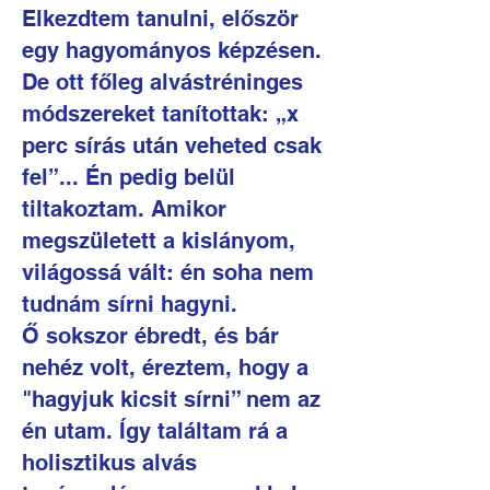
Elkezdtem tanulni, először
egy hagyományos képzésen.
De ott főleg alvástréninges
módszereket tanítottak: „x
perc sírás után veheted csak
fel”... Én pedig belül
tiltakoztam. Amikor
megszületett a kislányom,
világossá vált: én soha nem
tudnám sírni hagyni.
Ő sokszor ébredt, és bár
nehéz volt, éreztem, hogy a
"hagyjuk kicsit sírni” nem az
én utam. Így találtam rá a
holisztikus alvás