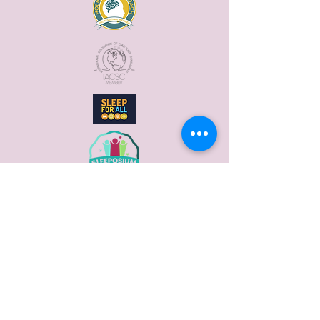
2021 – Babyem, London –
Maternity Nurse
(Újszülöttgondozó)
2021 – Sleep Nanny® –
Alvás tanácsadó képzés
2023 – Sleeposium, Child