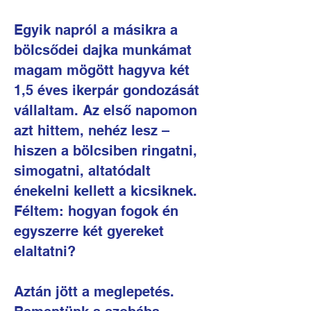
Egyik napról a másikra a
bölcsődei dajka munkámat
magam mögött hagyva két
1,5 éves ikerpár gondozását
vállaltam. Az első napomon
azt hittem, nehéz lesz –
hiszen a bölcsiben ringatni,
simogatni, altatódalt
énekelni kellett a kicsiknek.
Féltem: hogyan fogok én
egyszerre két gyereket
elaltatni?
Aztán jött a meglepetés.