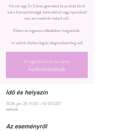
Ha van egy 0–3 éves gyereked és az alvás körül
sok a bizonytalanságd, bűntudatod vagy nyomásod
van, ez a webinár neked szól.
Ebben az ingyenes előadásban megnézzük:
mi számít életkorilag és idegrendszerileg reál
A regisztráció le van zárva
Egyéb rendezvények
Idő és helyszín
2026. jan. 25. 9:00 – 10:00 CET
webinár
Az eseményről