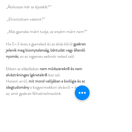
„Átalussza már az éjszakát?”
 „Elrontottam valamit?”
 „Más gyereke miért tudja, az enyém miért nem?”
Ha 0–3 éves a gyereked és az alvás körül 
gyakran 
jelenik meg bizonytalanság, bűntudat vagy állandó 
nyomás
, ez az ingyenes webinár neked szól.
Ebben az előadásban 
nem módszerekről és nem 
alvástréninges ígéretekről
 lesz szó.
Hanem arról, 
mit mond valójában a biológia és az 
idegtudomány
 a kisgyermekkori alvásról – és mi 
az, amit gyakran félreértelmezünk.
Több mutatása
Esemény megosztása