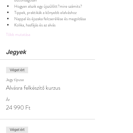
Hogyan alszik egy újszülött?mire számits? 
Tippek, praktikák a könyebb elalváshoz 
Nappal és éjszaka felcserélése és megoldása 
Kolika, hasfájás és az alvás
Több mutatása
Jegyek
Véget ért
Jegy típusa
Alvásra felkészítő kurzus
Ár
24 990 Ft
Véget ért