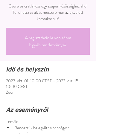
Gyere és csatlakozz egy szuper közösséghez ahol
Te lehetsz az alvás mestere már az újszülött
korszakban is!
A regisztráció le van zárva
Egyéb rendezvények
Idő és helyszín
2023. okt. 01. 10:00 CEST – 2023. okt. 15.
10:00 CEST
Zoom
Az eseményről
Témák: 
Rendezzük be együtt a babaágyat 
biztonságosan 