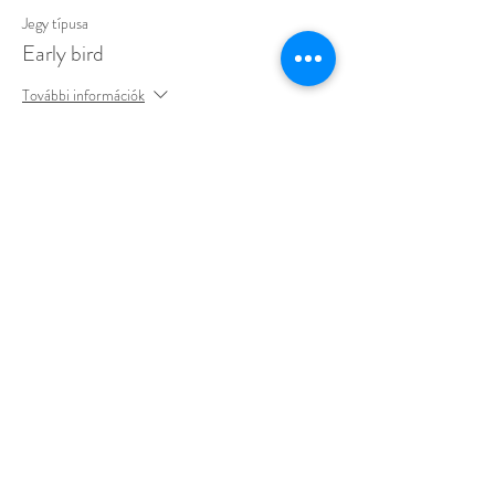
Jegy típusa
Early bird
További információk
Ár
19 999 Ft
Esemény megosztása
Kövesd az oldalaimat: