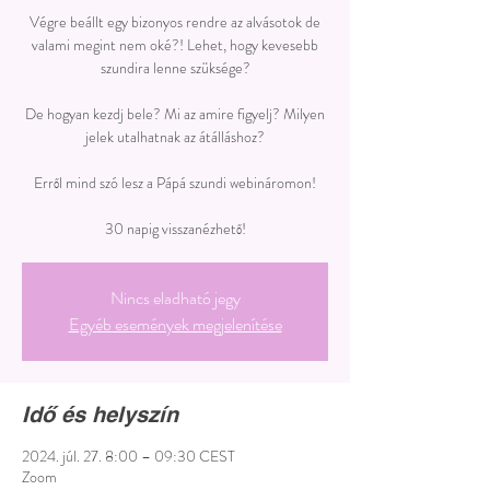
Végre beállt egy bizonyos rendre az alvásotok de
valami megint nem oké?! Lehet, hogy kevesebb
szundira lenne szüksége?
De hogyan kezdj bele? Mi az amire figyelj? Milyen
jelek utalhatnak az átálláshoz?
Erről mind szó lesz a Pápá szundi webináromon!
30 napig visszanézhető!
Nincs eladható jegy
Egyéb események megjelenítése
Idő és helyszín
2024. júl. 27. 8:00 – 09:30 CEST
Zoom