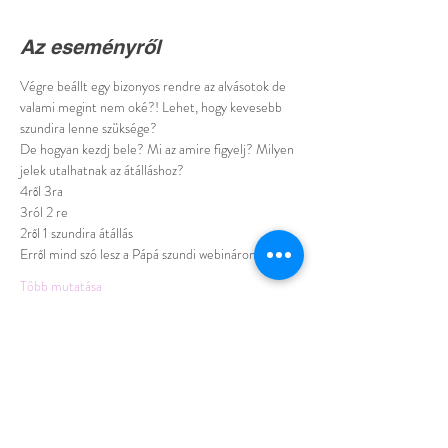
Az eseményről
Végre beállt egy bizonyos rendre az alvásotok de 
valami megint nem oké?! Lehet, hogy kevesebb 
szundira lenne szüksége?
De hogyan kezdj bele? Mi az amire figyelj? Milyen 
jelek utalhatnak az átálláshoz?
4ről 3ra
3ról 2 re
2ről 1 szundira átállás 
Erről mind szó lesz a Pápá szundi webináromon!
Több mutatása
Esemény megosztása