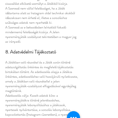
visszaélést elkövető személyt a Játékból kizárja.
A Szervező nem vállal felelősséget, ha a Játék
időtartama alatt az Instagram oldal technikai okokból
időszakosan nem érhető el, illetve a sorsoláshoz
szükséges adatok nem nyerhetők ki.
A Szervező az e bekezdésben leírtakból fakadó
mindennemű felelősségét kizárja. A Jelen
nyereményjáték szabályzat tekintetében a magyar jog
az irányadó.
8. Adatvédelmi Tájékoztató
A Játékban való részvétel és a Játék során történő
adatszolgáltatás önkéntes és megfelelő tájékoztatás
birtokában történt. Az adatkezelés alapja a Játékos
önkéntes, adatkezeléshez való hozzájáruló nyilatkozata,
amely a Játékban való részvétellel a jelen
nyereményjáték-szabályzat elfogadásával egyidejűleg
megtörténik.
Adatkezelés célja: Kezelt adatok köre: a
nyereményjátékra történő jelentkezéshez,
nyereményjáték lebonyolításához a játékosok,
nyertesek nyilvántartása, a sorsolás lebonyolítása,
kapcsolattartás (Instagram-üzenetben), a nyeremények