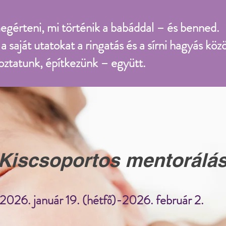
megérteni, mi történik a babáddal – és benned.
 saját utatokat a ringatás és a sírni hagyás közö
oztatunk, építkezünk – együtt.
Kiscsoportos mentorálá
2026. január 19. (hétfő)-
2026. február 2.