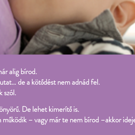
r alig bírod.
utat… de a kötődést nem adnád fel.
 szól.
önyörű. De lehet kimerítő is.
 működik – vagy már te nem bírod –
akkor ide