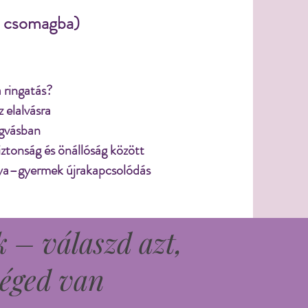
m csomagba)
 ringatás?
z elalvásra
ugvásban
iztonság és önállóság között
 anya–gyermek újrakapcsolódás
 – válaszd azt,
séged van