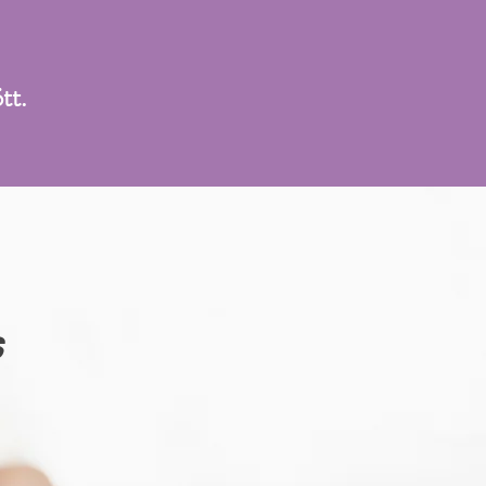
tt.
s