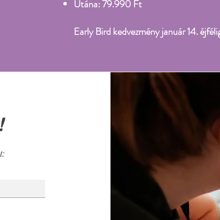
Utána: 79.990 Ft
Early Bird kedvezmény január 14. éjféli
!
t: