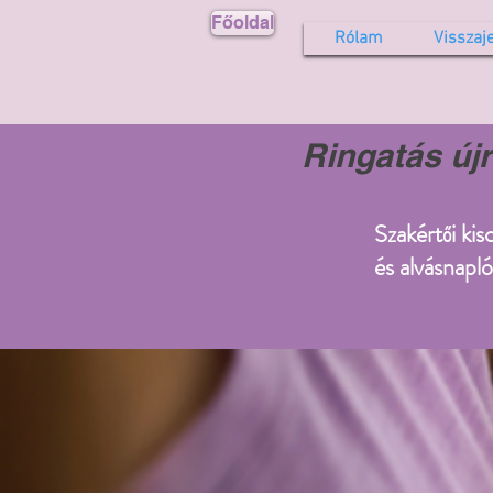
Főoldal
Rólam
Visszaj
Ringatás új
Szakértői ki
és alvásnapló