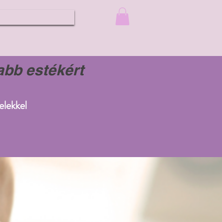
abb estékért
elekkel