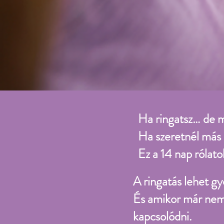
Ha ringatsz… de má
Ha szeretnél más 
Ez a 14 nap rólatok
A ringatás lehet gy
És amikor már nem
kapcsolódni.