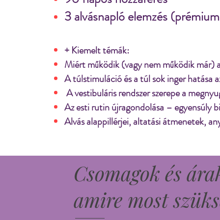
3 alvásnapló elemzés (prémiu
+ Kiemelt témák:
Miért működik (vagy nem működik már) a
A túlstimuláció és a túl sok inger hatása a
A vestibuláris rendszer szerepe a megny
Az esti rutin újragondolása – egyensúly b
Alvás alappillérjei, altatási átmenetek,
Csomagok és árak
amire most szük