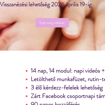
Visszanézési lehetőség 2026.április 19-ig
Tudj meg többet
14 nap, 14 modul: napi videós +
Letölthető munkafüzet, rutin-te
3 élő kérdezz-felelek lehetőség
Zárt Facebook csoportnapi tám
90 napos hozzáférés