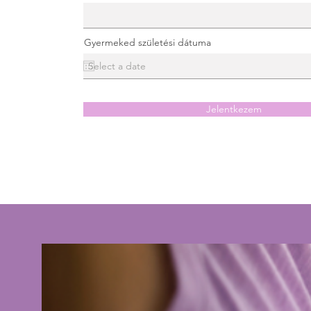
Gyermeked születési dátuma
Jelentkezem