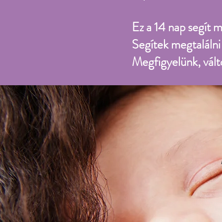
Ez a 14 nap segít 
Segítek megtalálni a
Megfigyelünk, vált