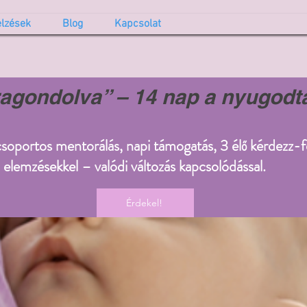
elzések
Blog
Kapcsolat
ragondolva” – 14 nap a nyugodt
scsoportos mentorálás, napi támogatás, 3 élő kérdezz-f
 elemzésekkel – valódi változás kapcsolódással.
Érdekel!