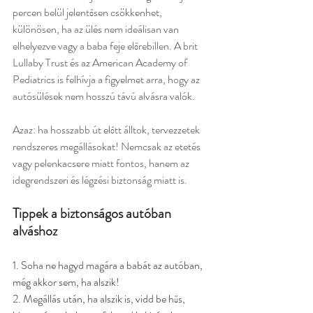
percen belül jelentősen csökkenhet, 
különösen, ha az ülés nem ideálisan van 
elhelyezve vagy a baba feje előrebillen. A brit 
Lullaby Trust és az American Academy of 
Pediatrics is felhívja a figyelmet arra, hogy az 
autósülések nem hosszú távú alvásra valók.
Azaz: ha hosszabb út előtt álltok, tervezzetek 
rendszeres megállásokat! Nemcsak az etetés 
vagy pelenkacsere miatt fontos, hanem az 
idegrendszeri és légzési biztonság miatt is.
Tippek a biztonságos autóban 
alváshoz
1. Soha ne hagyd magára a babát az autóban, 
még akkor sem, ha alszik!
2. Megállás után, ha alszik is, vidd be hűs, 