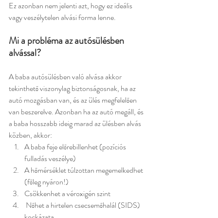
Ez azonban nem jelenti azt, hogy ez ideális 
vagy veszélytelen alvási forma lenne.
Mi a probléma az autósülésben 
alvással?
A baba autósülésben való alvása akkor 
tekinthető viszonylag biztonságosnak, ha az 
autó mozgásban van, és az ülés megfelelően 
van beszerelve. Azonban ha az autó megáll, és 
a baba hosszabb ideig marad az ülésben alvás 
közben, akkor:
A baba feje előrebillenhet (pozíciós 
fulladás veszélye)
A hőmérséklet túlzottan megemelkedhet 
(főleg nyáron!)
Csökkenhet a véroxigén szint
 Nőhet a hirtelen csecsemőhalál (SIDS) 
kockázata