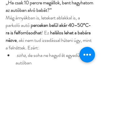
„Ha csak 10 percre megállok, bent hagyhatom 
az autóban alvó babát?”
Még árnyékban is, letekert ablakkal is, a 
parkoló autó 
perceken belül akár 40–50°C-
ra is felforrósodhat
! Ez 
halálos lehet a babára 
nézve
, aki nem tud izzadással hűteni úgy, mint 
a felnőttek. Ezért:
 soha, 
de soha ne hagyd őt egyedül az 
autóban
 ne szoptasd vagy tápláld az álló autóban 
hosszan (túlmelegedhet!)
 ha megálltok, 
vegyétek ki, és keressetek 
hűvös, árnyékos helyet
Összegzés
Az autóban alvás 
nem „tiltott”
, de tudatos 
odafigyelést igényel. A kulcs a:
 megfelelő időkorlát,