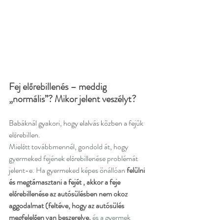
Fej előrebillenés – meddig 
„normális”? Mikor jelent veszélyt?
Babáknál gyakori, hogy elalvás közben a fejük 
előrebillen. 
Mielőtt továbbmennél, gondold át, hogy 
gyermeked fejének előrebillenése problémát 
jelent-e. Ha gyermeked képes önállóan 
felülni 
és megtámasztani a fejét , akkor a feje 
előrebillenése az autósülésben nem okoz 
aggodalmat (feltéve, hogy az autósülés 
megfelelően van beszerelve,
 és a gyermek 