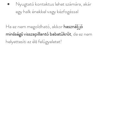
Nyugtató kontaktus lehet számára, akár 
egy halk énekkel vagy kézfogással
Ha ez nem megoldható, akkor 
használj jó 
minőségű visszapillantó babatükröt
, de ez nem 
helyettesíti az élő felügyeletet!