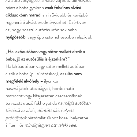
Az autó zötyögése, a háttérzaj és az ülő helyzet 
miatt a baba gyakran 
csak felszínes alvási 
ciklusokban marad
, ami rövidebb és kevésbé 
regeneráló alvást eredményezhet. Ezért van 
az, hogy hosszú autózás után sok baba 
nyűgösebb
, vagy épp este nehezebben alszik el.
„Ha lakóautóban vagy sátor mellett alszik a 
baba, jó az autósülés is éjszakára?”
Ha lakóautóban vagy sátor mellett autóban 
alszik a baba (pl. túrázáskor), 
az ülés nem 
megfelelő alvóhely
 – ilyenkor 
használjatok:utazóágyat, hordozható 
matracot vagy kifejezetten csecsemőknek 
tervezett utazó fekhelyet de 
ha mégis autóban 
történik az alvás, döntött ülés helyett 
próbáljatok 
háttámlát síkhoz közeli helyzetbe 
állítani, és 
mindig legyen ott valaki vele.