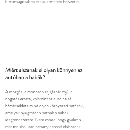
biztonságosabbá ezt az átmeneti helyzetet.
Miért alszanak el olyan könnyen az 
autóban a babák?
A mozgás, a monoton zaj (fehér zaj), a 
ringatás érzete, valamint az autó belső 
hőmérséklete mind olyan környezeti hatások, 
amelyek nyugtatóan hatnak a babák 
idegrendszerére. Nem csoda, hogy gyakran 
már indulás után néhány perccel elalszanak. 