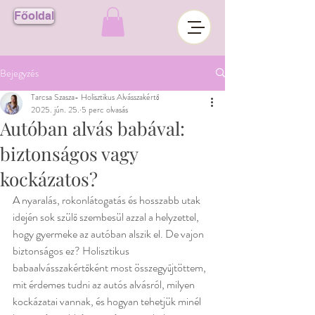
Főoldal
Bejegyzés
Tarcsa Szasza- Holisztikus Alvásszakértő
2025. jún. 25.
5 perc olvasás
Autóban alvás babával:
biztonságos vagy
kockázatos?
A nyaralás, rokonlátogatás és hosszabb utak 
idején sok szülő szembesül azzal a helyzettel, 
hogy gyermeke az autóban alszik el. De vajon 
biztonságos ez? Holisztikus 
babaalvásszakértőként most összegyűjtöttem, 
mit érdemes tudni az autós alvásról, milyen 
kockázatai vannak, és hogyan tehetjük minél 