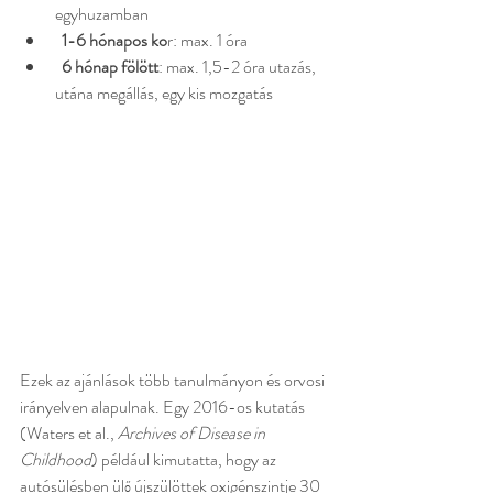
egyhuzamban
1-6 hónapos ko
r: max. 1 óra
6 hónap fölött
: max. 1,5-2 óra utazás, 
utána megállás, egy kis mozgatás
Ezek az ajánlások több tanulmányon és orvosi 
irányelven alapulnak. Egy 2016-os kutatás 
(Waters et al., 
Archives of Disease in 
Childhood
) például kimutatta, hogy az 
autósülésben ülő újszülöttek oxigénszintje 30 