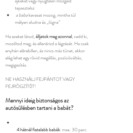
ajkakat vagy nyugtalan mozgást 
tapasztalsz
 a baba 
keveset mozog, mintha túl 
mélyen aludna és „lógna”
Ha ezeket látod, 
álljatok meg azonnal
, vedd ki, 
mozdítsd meg, és ellenőrizd a légzését. Ha csak 
enyhén előrebillen, és nincs más tünet, akkor 
elég lehet egy rövid megállás, pozícióváltás, 
megigazítás.
NE HASZNÁLJ FEJPÁNTOT VAGY 
FEJRÖGZÍTŐT!
Mennyi ideig biztonságos az 
autósülésben tartani a babát?
4 hétnél fiatalabb babák
: max. 30 perc 