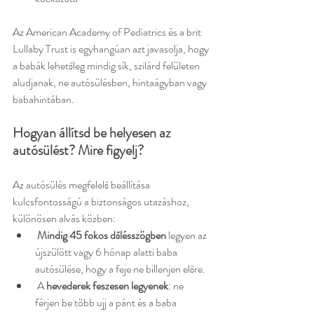
Az American Academy of Pediatrics és a brit 
Lullaby Trust is egyhangúan azt javasolja, hogy 
a babák lehetőleg mindig sík, szilárd felületen 
aludjanak, ne autósülésben, hintaágyban vagy 
babahintában.
Hogyan állítsd be helyesen az 
autósülést? Mire figyelj?
Az autósülés megfelelő beállítása 
kulcsfontosságú a biztonságos utazáshoz, 
különösen alvás közben:
Mindig 45 fokos dőlésszögben
 legyen az 
újszülött vagy 6 hónap alatti baba 
autósülése, hogy a feje ne billenjen előre.
 A 
hevederek feszesen legyenek
: ne 
férjen be több ujj a pánt és a baba 