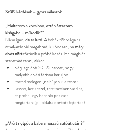
Szülői kérdések – gyors válaszok
„Elaltatom a kocsiban, aztán átteszem 
kiságyba – működik?”
Néha igen, 
de ez lutri
. A babák többsége az 
áthelyezésnél megébred, különösen, ha 
mély 
alvás előtt
 történik a próbálkozás. Ha mégis át 
szeretnéd tenni, akkor:
várj legalább 20-25 percet, hogy 
mélyebb alvási fázisba kerüljön
 tartsd melegen (ne hűljön ki a teste)
lassan, két kézzel, testközelben vidd át, 
és próbálj egy hasonló pozíciót 
megtartani (pl. oldalra döntött fejtartás)
„Miért nyűgös a baba a hosszú autóút után?”