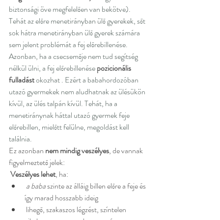
biztonsági öve megfelelően van bekötve). 
Tehát az előre menetirányban ülő gyerekek, sőt 
sok hátra menetirányban ülő gyerek számára 
sem jelent problémát a fej előrebillenése. 
Azonban, ha a csecsemője nem tud segítség 
nélkül ülni, a fej előrebillenése 
pozicionális 
fulladást
 okozhat . Ezért a babahordozóban 
utazó gyermekek nem aludhatnak az ülésükön 
kívül, az ülés talpán kívül. Tehát, ha a 
menetiránynak háttal utazó gyermek feje 
előrebillen, mielőtt felülne, megoldást kell 
találnia.  
Ez azonban 
nem mindig veszélyes
, de vannak 
figyelmeztető jelek:
Veszélyes lehet
, ha:
 a baba 
szinte az álláig billen előre a feje és 
így marad hosszabb ideig
lihegő, szakaszos légzést, színtelen 