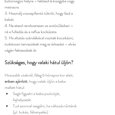
biztonságos helyre – fektesd le kiságyba vagy 
matracra.
3. Használj visszapillantó tükröt, hogy lásd a 
babát.
4. Ne etesd rendszeresen az autósülésben – 
nő a fulladás és a reflux kockázata.
5. Ha altatás szándékával viszitek kocsikázni, 
tudatosan tervezzétek meg az érkezést – alvás 
végén fektessétek át.
Szükséges, hogy valaki hátul üljön?
Hosszabb utaknál, főleg 6 hónapos kor alatt, 
erősen ajánlott
, hogy valaki üljön a baba 
mellett hátul:
Segít figyelni a baba pozícióját, 
fejhelyzetét
Tud azonnal reagálni, ha változás történik 
(pl. bukás, félrenyelés)