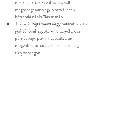
mellkasa közé. A vállpánt a váll 
magasságában vagy alatta fusson 
hátrafelé nézős ülés esetén.
 Használj 
fejtámaszt vagy betétet
, amit a 
gyártó jóváhagyott – ne tegyél plusz 
párnát vagy puha kiegészítőt, ami 
megváltoztathatja az ülés biztonsági 
tulajdonságait.