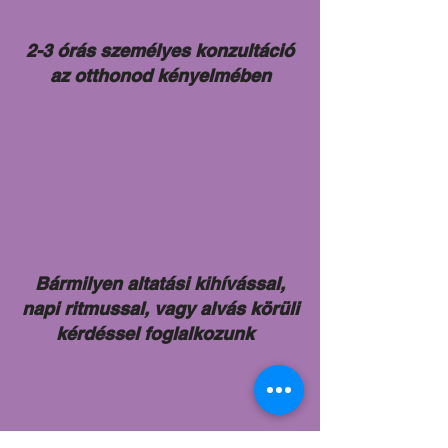
2-3 órás személyes konzultáció
az otthonod kényelmében
​Bármilyen altatási kihívással,
napi ritmussal, vagy alvás körüli
kérdéssel foglalkozunk