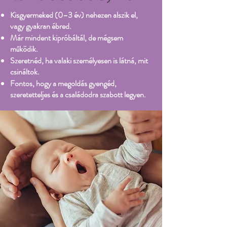
Kisgyermeked (0–3 év) nehezen alszik el,
vagy gyakran ébred.
Már mindent kipróbáltál, de mégsem
működik.
Szeretnéd, ha valaki személyesen is látná, mit
csináltok.
Fontos, hogy a megoldás gyengéd,
szeretetteljes és a családodra szabott legyen.