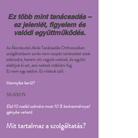
Ez több mint tanácsadás –
ez jelenlét, figyelem és
valódi együttműködés.
Az Álomkuckó Alvás Tanácsadás Otthonodban
szolgáltatásom során nem csupán tanácsokat adok
számodra, hanem ott vagyok veletek, és együtt
alakítjuk ki azt, ami nektek működni fog.
Ez nem egy sablon. Ez rólatok szól.
Mennyibe kerül?
55.000 Ft
Első 10 család számára most 10 % kedvezménnyel
igénybe vehető.
Mit tartalmaz a szolgáltatás?