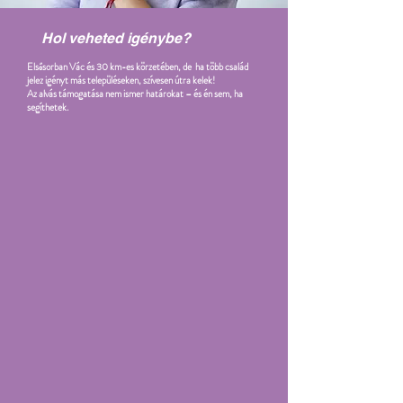
Hol veheted igénybe?
Elsősorban Vác és 30 km-es körzetében, de ha több család
jelez igényt más településeken, szívesen útra kelek!
Az alvás támogatása nem ismer határokat – és én sem, ha
segíthetek.