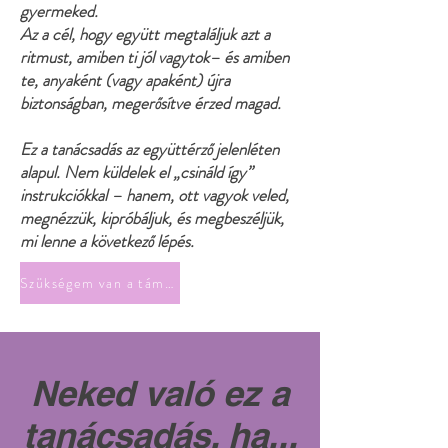
gyermeked.
Az a cél, hogy együtt megtaláljuk azt a
ritmust, amiben ti jól vagytok– és amiben
te, anyaként (vagy apaként) újra
biztonságban, megerősítve érzed magad.
Ez a tanácsadás az együttérző jelenléten
alapul. Nem küldelek el „csináld így”
instrukciókkal – hanem, ott vagyok veled,
megnézzük, kipróbáljuk, és megbeszéljük,
mi lenne a következő lépés.
Szükségem van a támogatásodra
Neked való ez a
tanácsadás, ha...