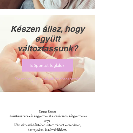
Készen állsz, hogy
együtt
változtassunk?
Időpontot foglalok
Ne maradj le, a helyek korlátozottak!
Tarcsa Szasza
Holisztikus baba- és kisgyermek alvástanácsadó, kétgyermekes
anya
Több száz család életében voltam már ott – csendesen,
támogatóan, és szívvel-lélekkel.