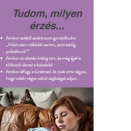
Tudom, milyen
érzés...
Amikor estéről estére azon gondolkodsz:
„Miért nem működik semmi, amit eddig
próbáltunk?”
Amikor az altatás órákig tart, és még éjjel is
többször ébred a kisbabád.
Amikor elfogy a türelmed, és csak arra vágysz,
hogy valaki végre valódi segítséget adjon.