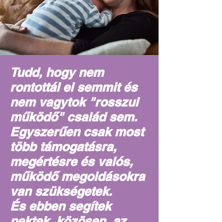
Tudd, hogy nem
rontottál el semmit és
nem vagytok "rosszul
működő" család sem.
Egyszerűen csak most
több támogatásra,
megértésre és valós,
működő megoldásokra
van szükségetek.
És ebben segítek
nektek, közösen az